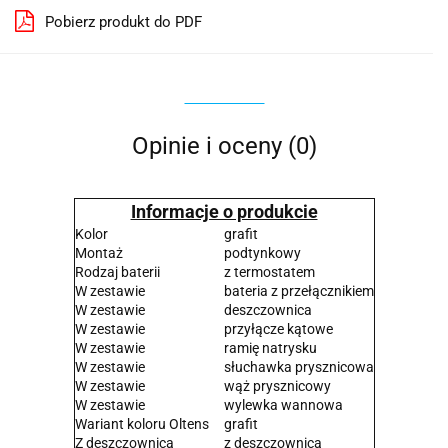
Pobierz produkt do PDF
Opinie i oceny (0)
Informacje o produkcie
Kolor
grafit
Montaż
podtynkowy
Rodzaj baterii
z termostatem
W zestawie
bateria z przełącznikiem
W zestawie
deszczownica
W zestawie
przyłącze kątowe
W zestawie
ramię natrysku
W zestawie
słuchawka prysznicowa
W zestawie
wąż prysznicowy
W zestawie
wylewka wannowa
Wariant koloru Oltens
grafit
Z deszczownicą
z deszczownicą