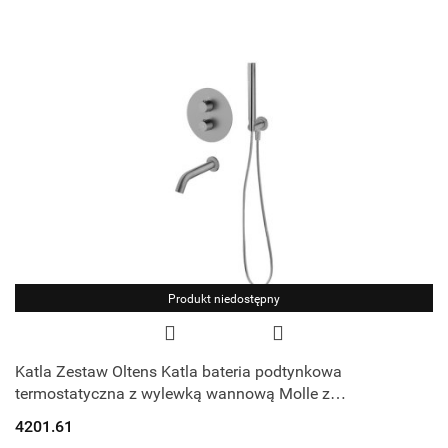
Produkt niedostępny
Katla Zestaw Oltens Katla bateria podtynkowa
termostatyczna z wylewką wannową Molle z
deszczownicą 30 cm Vindel i kompletem prysznicow
4201.61