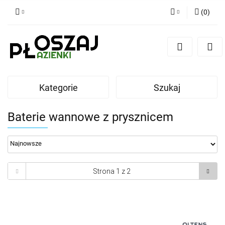
(
0
)
Zaloguj się
Zarejestruj się
Dodaj zgłoszenie
Zgody cookies
Kategorie
Szukaj
Baterie wannowe z prysznicem