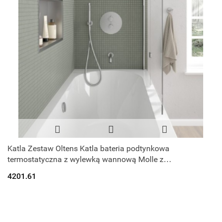
Katla Zestaw Oltens Katla bateria podtynkowa
termostatyczna z wylewką wannową Molle z
deszczownicą 30 cm Vindel i kompletem prysznicow
4201.61