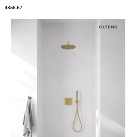
prysznicowym Ume nikiel 36620
4355.67