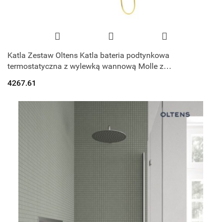
Katla Zestaw Oltens Katla bateria podtynkowa
termostatyczna z wylewką wannową Molle z
deszczownicą 30 cm Vindel i kompletem prysznicow
4267.61