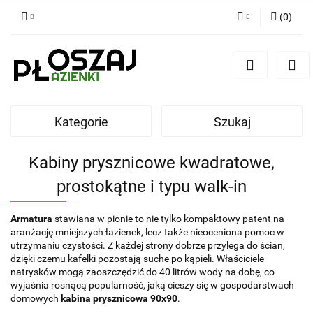
(
0
)
Zaloguj się
Zarejestruj się
Dodaj zgłoszenie
Zgody cookies
Kategorie
Szukaj
Kabiny prysznicowe kwadratowe,
prostokątne i typu walk-in
Armatura
stawiana w pionie to nie tylko kompaktowy patent na
aranżację mniejszych łazienek, lecz także nieoceniona pomoc w
utrzymaniu czystości. Z każdej strony dobrze przylega do ścian,
dzięki czemu kafelki pozostają suche po kąpieli. Właściciele
natrysków mogą zaoszczędzić do 40 litrów wody na dobę, co
wyjaśnia rosnącą popularność, jaką cieszy się w gospodarstwach
domowych
kabina prysznicowa 90x90
.