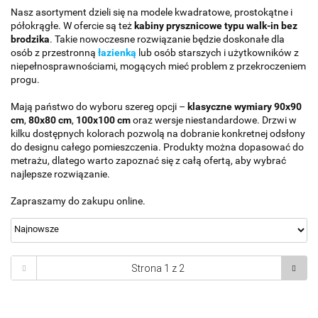
Nasz asortyment dzieli się na modele kwadratowe, prostokątne i
półokrągłe. W ofercie są też
kabiny prysznicowe typu walk-in bez
brodzika
. Takie nowoczesne rozwiązanie będzie doskonałe dla
osób z przestronną
łazienką
lub osób starszych i użytkowników z
niepełnosprawnościami, mogących mieć problem z przekroczeniem
progu.
Mają państwo do wyboru szereg opcji –
klasyczne wymiary 90x90
cm
,
80x80 cm
,
100x100 cm
oraz wersje niestandardowe. Drzwi w
kilku dostępnych kolorach pozwolą na dobranie konkretnej odsłony
do designu całego pomieszczenia. Produkty można dopasować do
metrażu, dlatego warto zapoznać się z całą ofertą, aby wybrać
najlepsze rozwiązanie.
Zapraszamy do zakupu online.