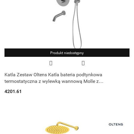
Produkt niedostępny
Katla Zestaw Oltens Katla bateria podtynkowa
termostatyczna z wylewką wannową Molle z
deszczownicą 30 cm Vindel i kompletem prysznicow
4201.61