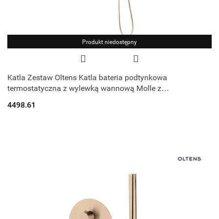
Produkt niedostępny
Katla Zestaw Oltens Katla bateria podtynkowa
termostatyczna z wylewką wannową Molle z
deszczownicą 30 cm Vindel i kompletem prysznicow
4498.61