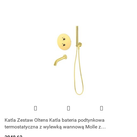
Katla Zestaw Oltens Katla bateria podtynkowa
termostatyczna z wylewką wannową Molle z
deszczownicą 30 cm Vindel i kompletem prysznicow