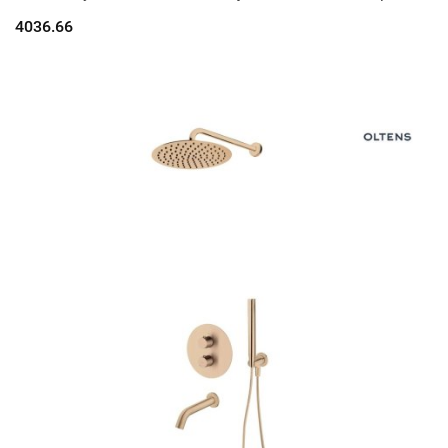
prysznicowym Ume miedź szczotkowan
4036.66