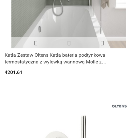
Katla Zestaw Oltens Katla bateria podtynkowa
termostatyczna z wylewką wannową Molle z
deszczownicą 30 cm Vindel i kompletem prysznicow
4201.61