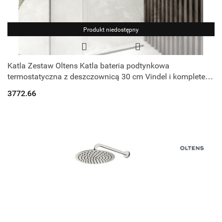
Produkt niedostępny
Katla Zestaw Oltens Katla bateria podtynkowa
termostatyczna z deszczownicą 30 cm Vindel i kompletem
prysznicowym Ume grafit 36608400
3772.66