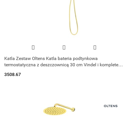
Katla Zestaw Oltens Katla bateria podtynkowa
termostatyczna z deszczownicą 30 cm Vindel i kompletem
prysznicowym Ume złoty połysk 3660
3508.67