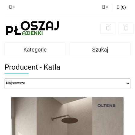
(
0
)
Zaloguj się
Zarejestruj się
Dodaj zgłoszenie
Kategorie
Szukaj
Zgody cookies
Producent - Katla