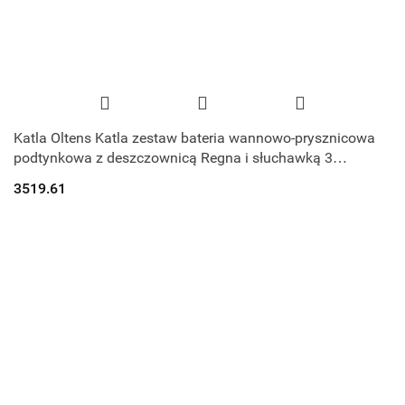
Katla Oltens Katla zestaw bateria wannowo-prysznicowa
podtynkowa z deszczownicą Regna i słuchawką 3
funkcyjną Luva EasyClick chrom 360
3519.61