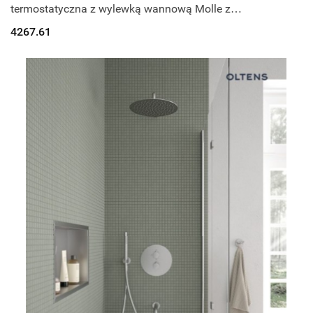
termostatyczna z wylewką wannową Molle z
deszczownicą 30 cm Vindel i kompletem prysznicow
4267.61