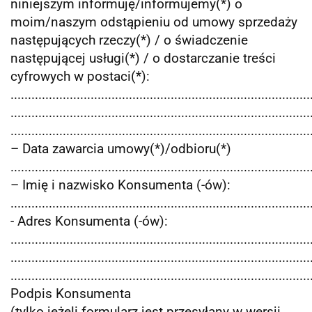
niniejszym informuję/informujemy(*) o
moim/naszym odstąpieniu od umowy sprzedaży
następujących rzeczy(*) / o świadczenie
następującej usługi(*) / o dostarczanie treści
cyfrowych w postaci(*):
......................................................................................
......................................................................................
......................................................................................
– Data zawarcia umowy(*)/odbioru(*)
......................................................................................
– Imię i nazwisko Konsumenta (-ów):
......................................................................................
- Adres Konsumenta (-ów):
......................................................................................
......................................................................................
......................................................................................
Podpis Konsumenta
(tylko jeżeli formularz jest przesyłany w wersji