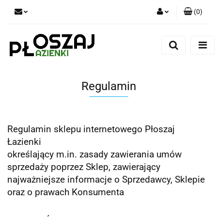
(
0
)
Zaloguj się
Zarejestruj się
Dodaj zgłoszenie
Zgody cookies
Regulamin
Regulamin sklepu internetowego Płoszaj
Łazienki
określający m.in. zasady zawierania umów
sprzedaży poprzez Sklep, zawierający
najważniejsze informacje o Sprzedawcy, Sklepie
oraz o prawach Konsumenta