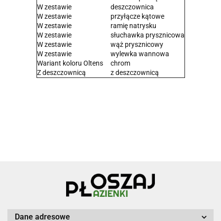
W zestawie
deszczownica
W zestawie
przyłącze kątowe
W zestawie
ramię natrysku
W zestawie
słuchawka prysznicowa
W zestawie
wąż prysznicowy
W zestawie
wylewka wannowa
Wariant koloru Oltens
chrom
Z deszczownicą
z deszczownicą
Dane adresowe