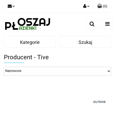
(
0
)
Zaloguj się
Zarejestruj się
Dodaj zgłoszenie
Kategorie
Szukaj
Zgody cookies
Producent - Tive