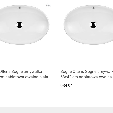
Oltens Sogne umywalka
Sogne Oltens Sogne umywal
cm nablatowa owalna biała
63x42 cm nablatowa owalna 
000
powłoką SmartClean biała 4
934.94