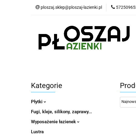
ploszaj.sklep@ploszaj-lazienki.pl
57250965
Płytki
Panele
Wyposażenie kuchn
Płytki
Panele wodoodporne MHC
P
Kategorie
Prod
Płytki
Fugi, kleje, silikony, zaprawy...
Wyposażenie łazienek
Lustra