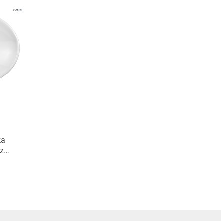
ka
z
0810000