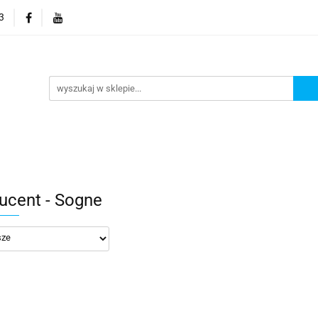
3
 wodoodporne MHC
Projektowanie łazienek
Wyposaż
i
Konfigurator kabin Kerria
rojektowanie łazienek
Wyposażenie łazienek
Wyposa
ucent - Sogne