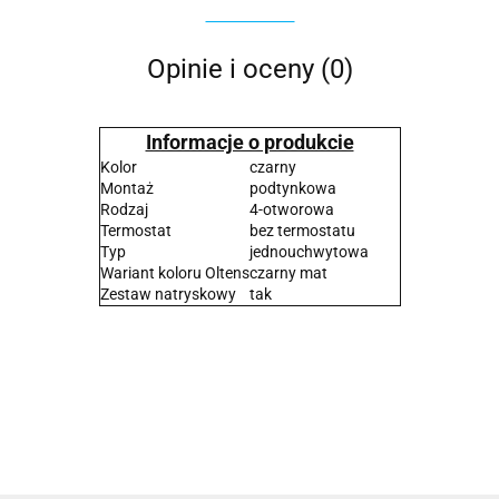
Opinie i oceny (0)
Informacje o produkcie
Kolor
czarny
Montaż
podtynkowa
Rodzaj
4-otworowa
Termostat
bez termostatu
Typ
jednouchwytowa
Wariant koloru Oltens
czarny mat
Zestaw natryskowy
tak