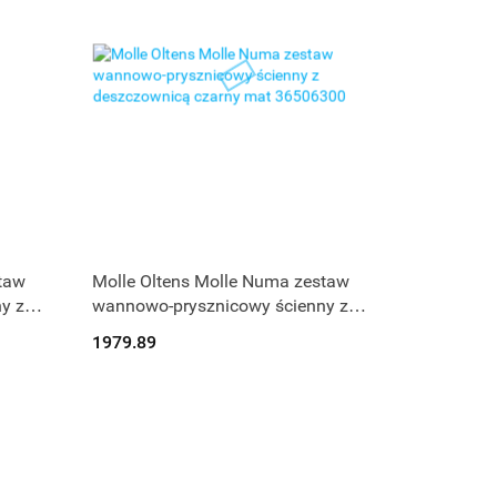
Produkt niedostępny
taw
Molle Oltens Molle Numa zestaw
y z
wannowo-prysznicowy ścienny z
00
deszczownicą czarny mat 36506300
1979.89