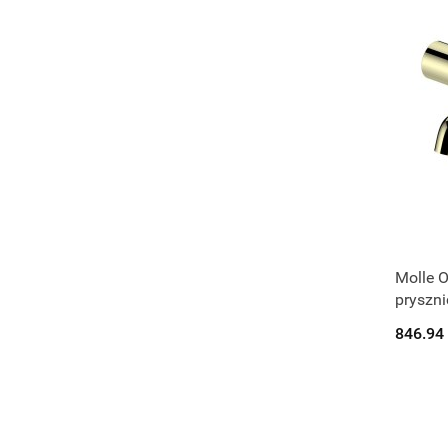
Molle O
pryszni
34112
846.94