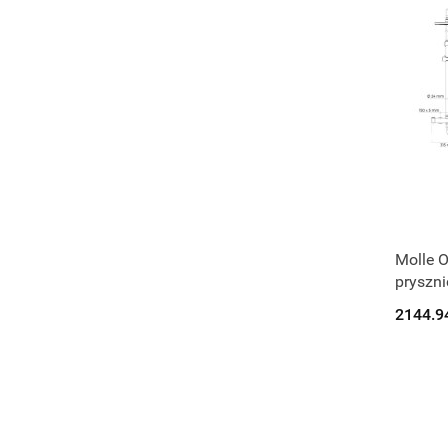
Molle O
pryszni
2144.9