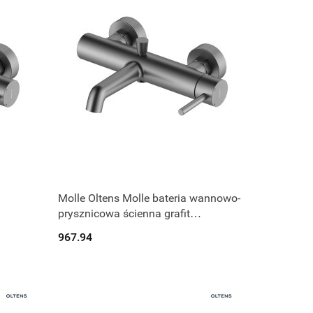
Produkt niedostępny
Molle Oltens Molle bateria wannowo-
prysznicowa ścienna grafit
34112400
967.94