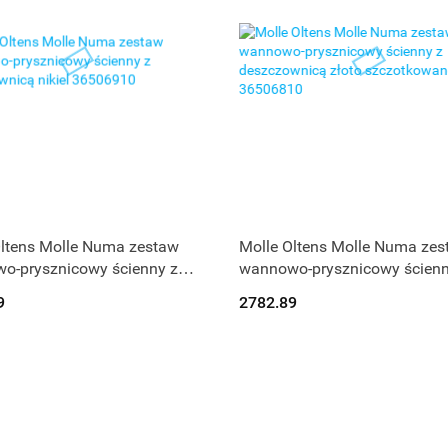
Produkt niedostępny
Oltens Molle Numa zestaw
Molle Oltens Molle Numa zes
o-prysznicowy ścienny z
wannowo-prysznicowy ścienn
ownicą nikiel 36506910
deszczownicą złoto szczotk
9
2782.89
36506810