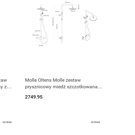
Produkt niedostępny
taw
Molle Oltens Molle zestaw
y z
prysznicowy miedź szczotkowana
00
36504610
2749.95