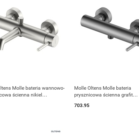
Produkt niedostępny
Produkt niedostępny
ltens Molle bateria wannowo-
Molle Oltens Molle bateria
cowa ścienna nikiel
prysznicowa ścienna grafit
910
33010400
703.95