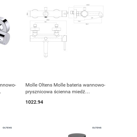
Produkt niedostępny
annowo-
Molle Oltens Molle bateria wannowo-
prysznicowa ścienna miedź
szczotkowana 34112610
1022.94