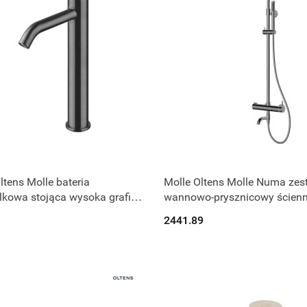
Produkt niedostępny
Produkt niedostępny
ltens Molle bateria
Molle Oltens Molle Numa zes
kowa stojąca wysoka grafit
wannowo-prysznicowy ścienn
400
deszczownicą grafit 365064
2441.89