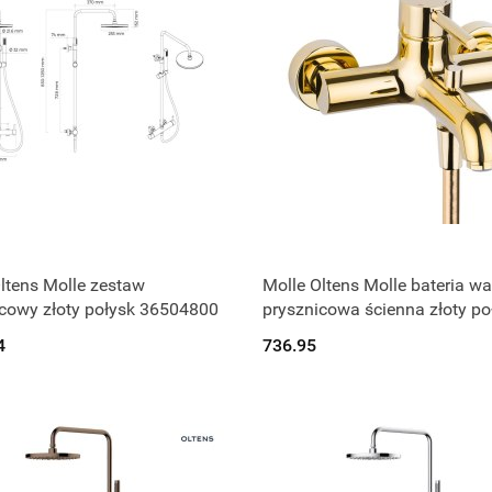
Produkt niedostępny
Produkt niedostępny
ltens Molle zestaw
Molle Oltens Molle bateria w
cowy złoty połysk 36504800
prysznicowa ścienna złoty po
34000800
4
736.95