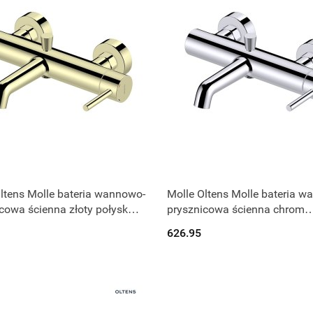
Produkt niedostępny
Produkt niedostępny
ltens Molle bateria wannowo-
Molle Oltens Molle bateria w
cowa ścienna złoty połysk
prysznicowa ścienna chrom
800
34112100
626.95