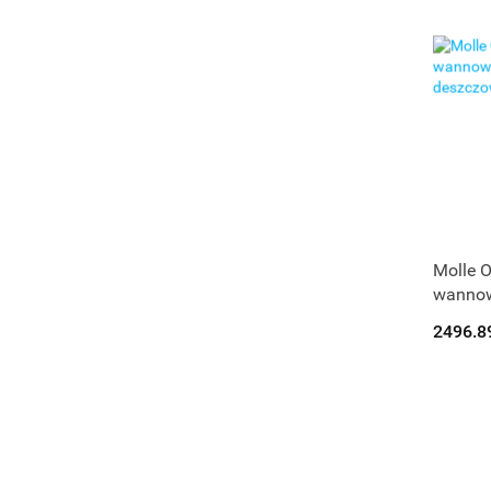
Molle 
wannow
deszcz
2496.8