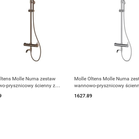
Produkt niedostępny
Produkt niedostępny
Oltens Molle Numa zestaw
Molle Oltens Molle Numa zes
o-prysznicowy ścienny z
wannowo-prysznicowy ścienn
ownicą miedź szczotkowana
deszczownicą chrom 365061
9
1627.89
610