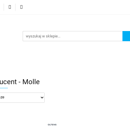
 wodoodporne MHC
Projektowanie łazienek
Wyposaże
i
Konfigurator kabin Kerria
ojektowanie łazienek
Wyposażenie łazienek
Wyposaże
ucent - Molle