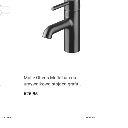
Produkt niedostępny
Molle Oltens Molle bateria
umywalkowa stojąca grafit
32200400
626.95