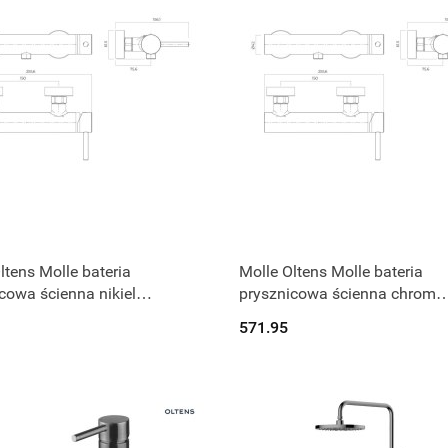
Produkt niedostępny
Produkt niedostępny
ltens Molle bateria
Molle Oltens Molle bateria
cowa ścienna nikiel
prysznicowa ścienna chrom
910
33010100
571.95