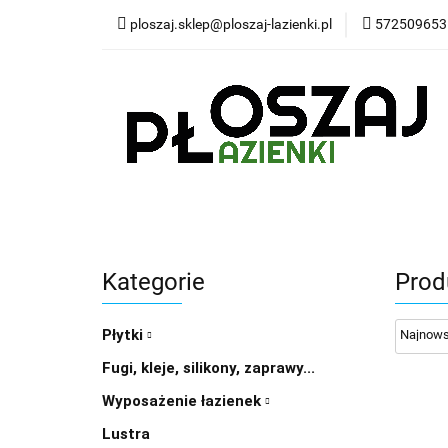
ploszaj.sklep@ploszaj-lazienki.pl
572509653
Płytki
Panele
Wyposażenie kuchn
Płytki
Panele wodoodporne MHC
Pr
Kategorie
Prod
Płytki
Fugi, kleje, silikony, zaprawy...
Wyposażenie łazienek
Lustra