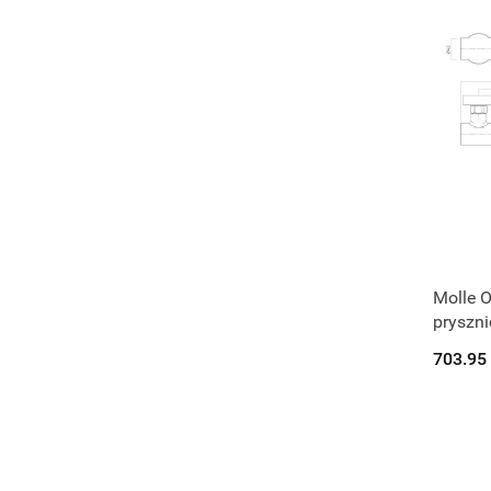
Molle O
pryszni
33010
703.95