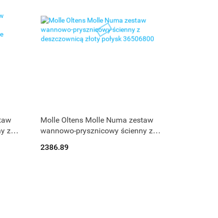
Produkt niedostępny
taw
Molle Oltens Molle Numa zestaw
y z
wannowo-prysznicowy ścienny z
owane
deszczownicą złoty połysk
2386.89
36506800