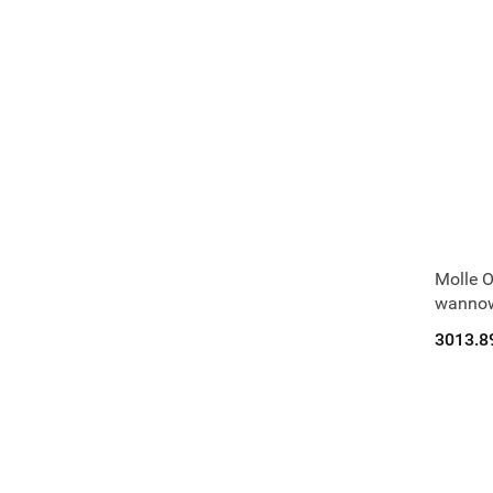
Molle 
wannow
deszcz
3013.8
36506