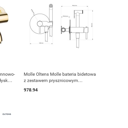
annowo-
Molle Oltens Molle bateria bidetowa
łysk
z zestawem prysznicowym
podtynkowa miedź szczotkowana
978.94
31100610