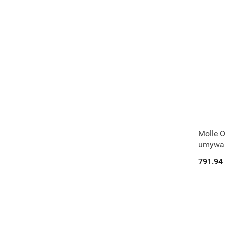
Molle O
umywal
32400
791.94