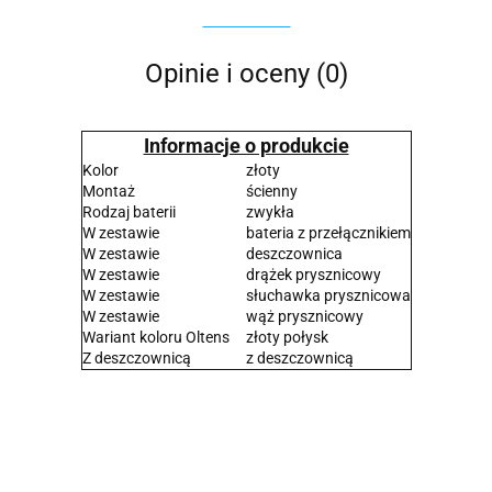
Opinie i oceny (0)
Informacje o produkcie
Kolor
złoty
Montaż
ścienny
Rodzaj baterii
zwykła
W zestawie
bateria z przełącznikiem
W zestawie
deszczownica
W zestawie
drążek prysznicowy
W zestawie
słuchawka prysznicowa
W zestawie
wąż prysznicowy
Wariant koloru Oltens
złoty połysk
Z deszczownicą
z deszczownicą