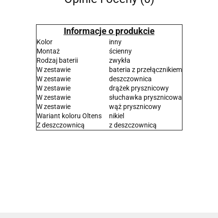
Informacje o produkcie
Kolor
inny
Montaż
ścienny
Rodzaj baterii
zwykła
W zestawie
bateria z przełącznikiem
W zestawie
deszczownica
W zestawie
drążek prysznicowy
W zestawie
słuchawka prysznicowa
W zestawie
wąż prysznicowy
Wariant koloru Oltens
nikiel
Z deszczownicą
z deszczownicą