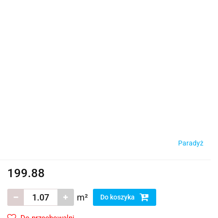
Paradyż
199.88
m²
Do koszyka
Do przechowalni