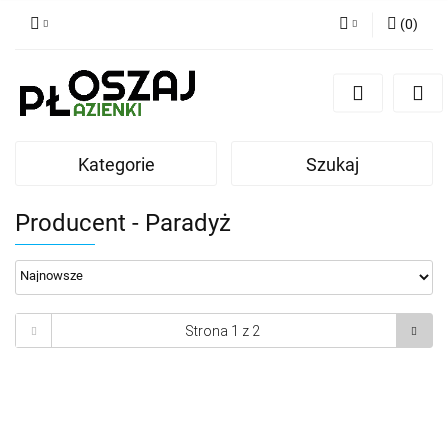
(
0
)
Zaloguj się
Zarejestruj się
Dodaj zgłoszenie
Kategorie
Szukaj
Zgody cookies
Producent - Paradyż