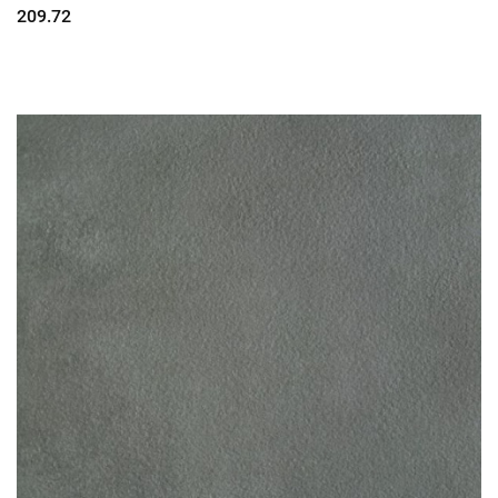
209.72