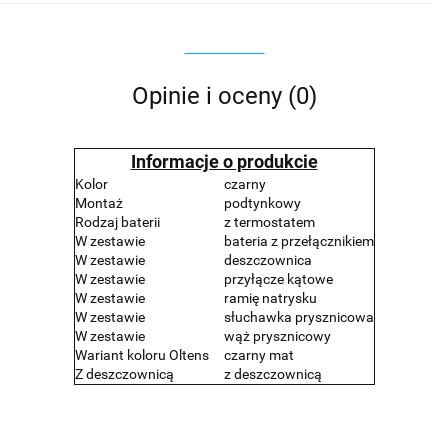
Opinie i oceny (0)
Informacje o produkcie
Kolor
czarny
Montaż
podtynkowy
Rodzaj baterii
z termostatem
W zestawie
bateria z przełącznikiem
W zestawie
deszczownica
W zestawie
przyłącze kątowe
W zestawie
ramię natrysku
W zestawie
słuchawka prysznicowa
W zestawie
wąż prysznicowy
Wariant koloru Oltens
czarny mat
Z deszczownicą
z deszczownicą