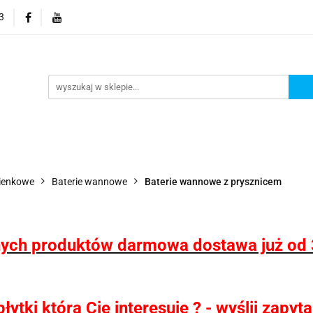
3
 wodoodporne MHC
Projektowanie łazienek
Wyposaż
i
Konfigurator kabin Kerria
rojektowanie łazienek
Wyposażenie łazienek
Wyposa
zienkowe
Baterie wannowe
Baterie wannowe z prysznicem
ych produktów darmowa dostawa już od 
ytki która Cię interesuje ? - wyślij zapy