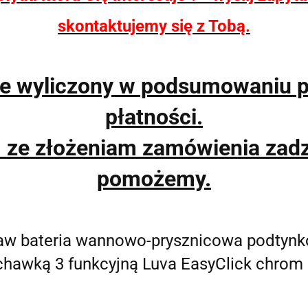
skontaktujemy się z Tobą.
ie wyliczony w podsumowaniu 
płatności.
m ze złożeniam zamówienia zad
pomożemy.
w bateria wannowo-prysznicowa podtynk
chawką 3 funkcyjną Luva EasyClick chrom