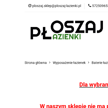
ploszaj.sklep@ploszaj-lazienki.pl
57250965
Płytki
Panele
Wyposażenie kuchn
Płytki
Panele wodoodporne MHC
P
Strona główna
Wyposażenie łazienek
Baterie ła
Dla wybran
W naszym sklepie nie ma pł