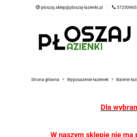
ploszaj.sklep@ploszaj-lazienki.pl
57250965
Płytki
Panele
Wyposażenie kuchn
Płytki
Panele wodoodporne MHC
P
Strona główna
Wyposażenie łazienek
Baterie ła
Dla wybran
W naszym sklepie nie ma pł