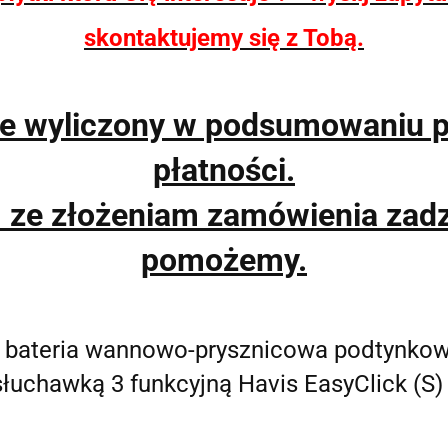
skontaktujemy się z Tobą.
ie wyliczony w podsumowaniu 
płatności.
m ze złożeniam zamówienia zad
pomożemy.
 bateria wannowo-prysznicowa podtynkowa
słuchawką 3 funkcyjną Havis EasyClick (S)