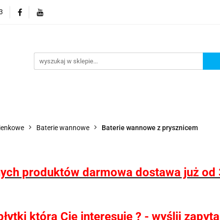
3
 wodoodporne MHC
Projektowanie łazienek
Wyposaż
i
Konfigurator kabin Kerria
rojektowanie łazienek
Wyposażenie łazienek
Wyposa
zienkowe
Baterie wannowe
Baterie wannowe z prysznicem
ych produktów darmowa dostawa już od 
ytki która Cię interesuje ? - wyślij zapy