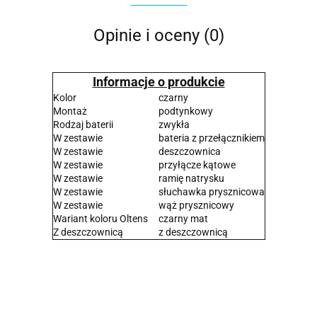
Opinie i oceny (0)
Informacje o produkcie
Kolor
czarny
Montaż
podtynkowy
Rodzaj baterii
zwykła
W zestawie
bateria z przełącznikiem
W zestawie
deszczownica
W zestawie
przyłącze kątowe
W zestawie
ramię natrysku
W zestawie
słuchawka prysznicowa
W zestawie
wąż prysznicowy
Wariant koloru Oltens
czarny mat
Z deszczownicą
z deszczownicą