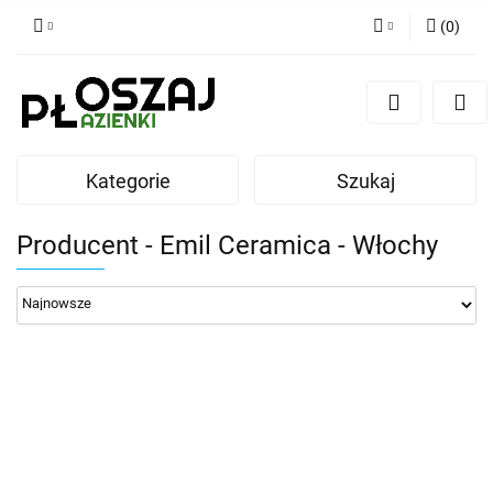
(
0
)
Zaloguj się
Zarejestruj się
Dodaj zgłoszenie
Kategorie
Szukaj
Zgody cookies
Producent - Emil Ceramica - Włochy