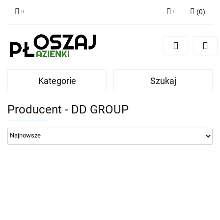
(
0
)
Zaloguj się
Zarejestruj się
Dodaj zgłoszenie
Kategorie
Szukaj
Zgody cookies
Producent - DD GROUP