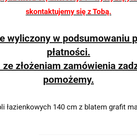
skontaktujemy się z Tobą.
ie wyliczony w podsumowaniu 
płatności.
m ze złożeniam zamówienia zad
pomożemy.
bli łazienkowych 140 cm z blatem grafit 