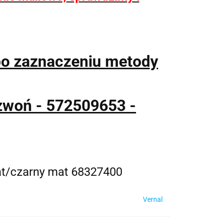
po zaznaczeniu metody
zwoń - 572509653 -
mat/czarny mat 68327400
Vernal