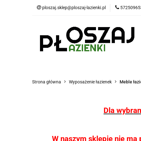
ploszaj.sklep@ploszaj-lazienki.pl
57250965
Płytki
Panele
Wyposażenie kuchn
Płytki
Panele wodoodporne MHC
P
Strona główna
Wyposażenie łazienek
Meble łaz
Dla wybran
W naszym sklepie nie ma pł