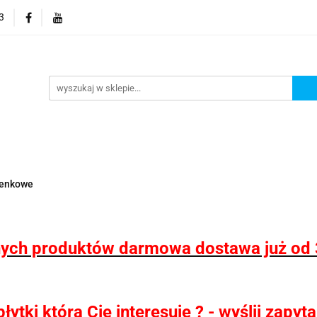
3
 wodoodporne MHC
Projektowanie łazienek
Wyposaż
i
Konfigurator kabin Kerria
rojektowanie łazienek
Wyposażenie łazienek
Wyposa
ienkowe
ych produktów darmowa dostawa już od 
ytki która Cię interesuje ? - wyślij zapy