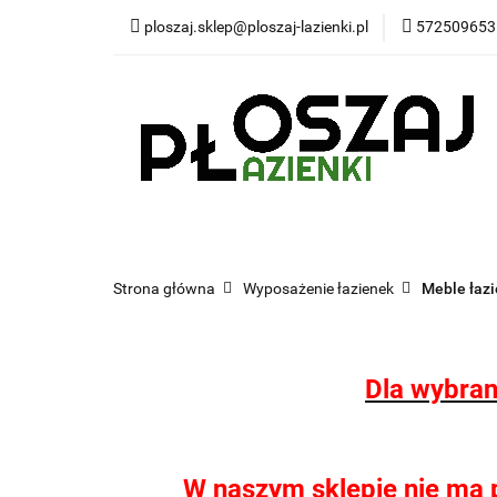
ploszaj.sklep@ploszaj-lazienki.pl
572509653
Płytki
Panele
Wyposażenie kuchn
Płytki
Panele wodoodporne MHC
Pr
Strona główna
Wyposażenie łazienek
Meble łaz
Dla wybran
W naszym sklepie nie ma pł