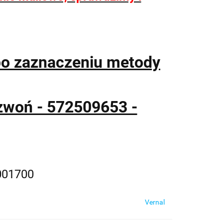
po zaznaczeniu metody
zwoń - 572509653 -
001700
Vernal