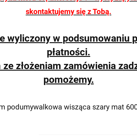
skontaktujemy się z Tobą.
ie wyliczony w podsumowaniu 
płatności.
m ze złożeniam zamówienia zad
pomożemy.
0 cm podumywalkowa wisząca szary mat 60