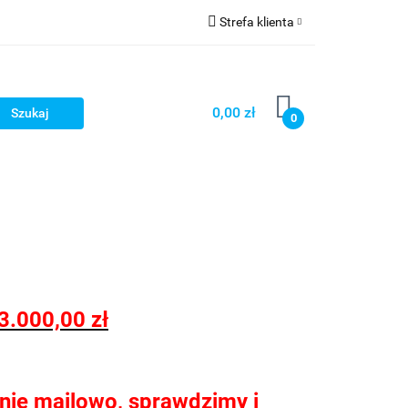
Strefa klienta
nie łazienek
Zaloguj się
Zarejestruj się
0,00 zł
0
Dodaj zgłoszenie
Zgody cookies
nie kuchni
Konfigurator kabin Kerria
3.000,00 zł
tanie mailowo, sprawdzimy i