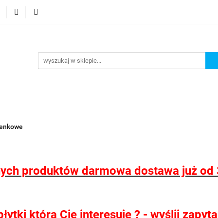
 wodoodporne MHC
Projektowanie łazienek
Wyposaże
i
Konfigurator kabin Kerria
ojektowanie łazienek
Wyposażenie łazienek
Wyposaże
ienkowe
ych produktów darmowa dostawa już od 
ytki która Cię interesuje ? - wyślij zapy