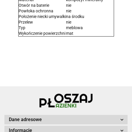
Otwór na baterie
nie
Powłoka ochronna
nie
Położenie niecki umywalki
na środku
Przelew
nie
Typ
meblowa
Wykończenie powierzchni
mat
Dane adresowe
Informacje