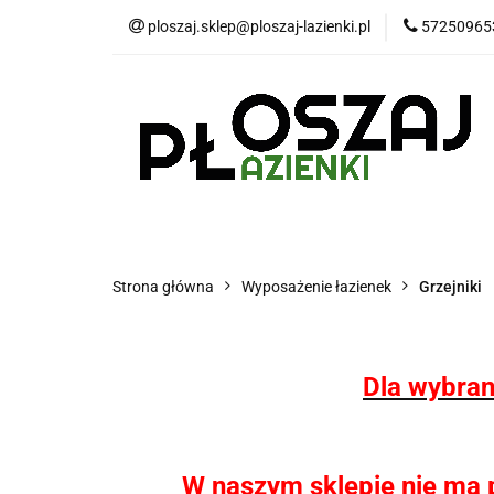
ploszaj.sklep@ploszaj-lazienki.pl
57250965
Płytki
Panele
Wyposażenie kuchn
Płytki
Panele wodoodporne MHC
P
Strona główna
Wyposażenie łazienek
Grzejniki
Dla wybran
W naszym sklepie nie ma pł