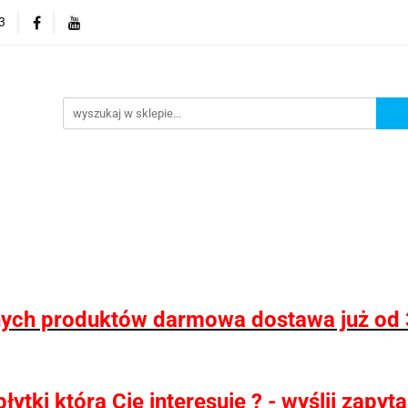
3
 wodoodporne MHC
Projektowanie łazienek
Wyposaż
i
Konfigurator kabin Kerria
rojektowanie łazienek
Wyposażenie łazienek
Wyposa
ych produktów darmowa dostawa już od 
ytki która Cię interesuje ? - wyślij zapy