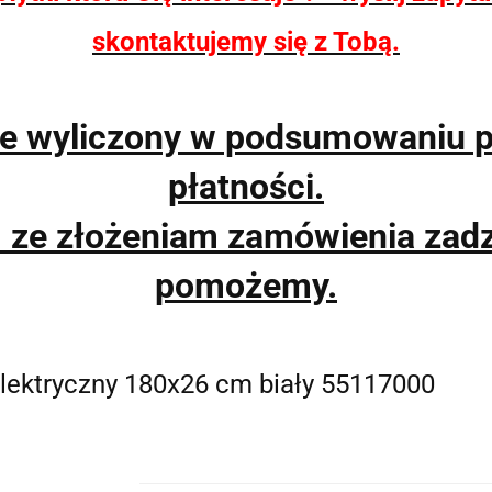
skontaktujemy się z Tobą.
ie wyliczony w podsumowaniu 
płatności.
m ze złożeniam zamówienia zad
pomożemy.
 elektryczny 180x26 cm biały 55117000