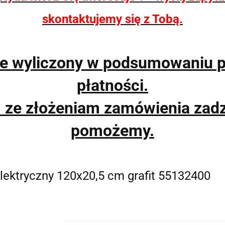
skontaktujemy się z Tobą.
ie wyliczony w podsumowaniu 
płatności.
m ze złożeniam zamówienia zad
pomożemy.
elektryczny 120x20,5 cm grafit 55132400