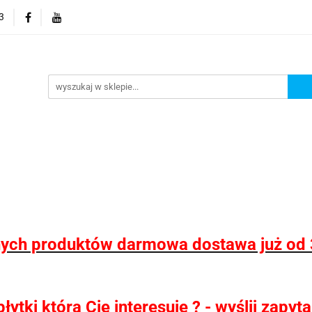
3
 wodoodporne MHC
Projektowanie łazienek
Wyposaż
i
Konfigurator kabin Kerria
rojektowanie łazienek
Wyposażenie łazienek
Wyposa
ych produktów darmowa dostawa już od 
ytki która Cię interesuje ? - wyślij zapy