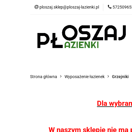
ploszaj.sklep@ploszaj-lazienki.pl
57250965
Płytki
Panele
Wyposażenie kuchn
Płytki
Panele wodoodporne MHC
P
Strona główna
Wyposażenie łazienek
Grzejniki
Dla wybran
W naszym sklepie nie ma pł