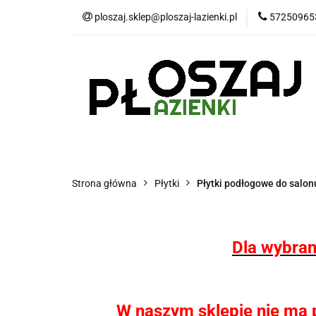
ploszaj.sklep@ploszaj-lazienki.pl
57250965
Płytki
Panele
Wyposażenie kuchn
Płytki
Panele wodoodporne MHC
P
Strona główna
Płytki
Płytki podłogowe do salonu
Dla wybran
W naszym sklepie nie ma pł