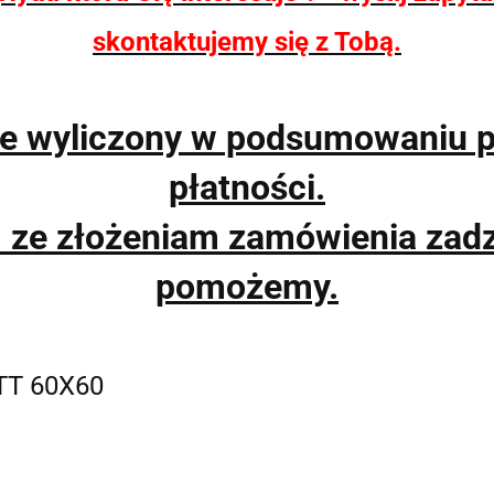
skontaktujemy się z Tobą.
ie wyliczony w podsumowaniu 
płatności.
m ze złożeniam zamówienia zad
pomożemy.
TT 60X60