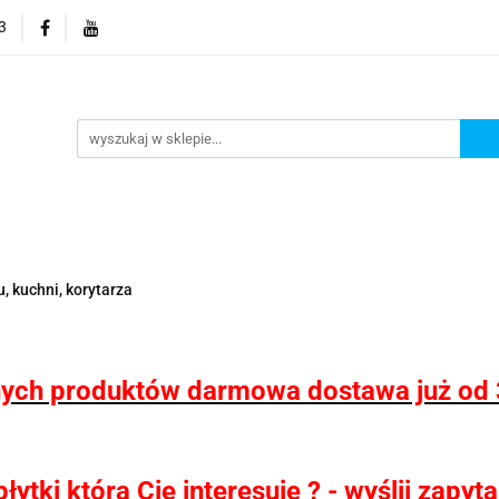
3
 wodoodporne MHC
Projektowanie łazienek
Wyposaż
i
Konfigurator kabin Kerria
rojektowanie łazienek
Wyposażenie łazienek
Wyposa
, kuchni, korytarza
ych produktów darmowa dostawa już od 
ytki która Cię interesuje ? - wyślij zapy