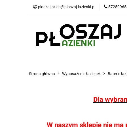
ploszaj.sklep@ploszaj-lazienki.pl
57250965
Płytki
Panele
Wyposażenie kuchn
Płytki
Panele wodoodporne MHC
P
Strona główna
Wyposażenie łazienek
Baterie ła
Dla wybran
W naszym sklepie nie ma pł