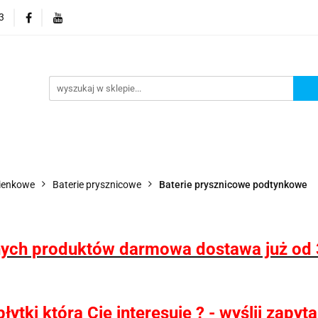
3
 wodoodporne MHC
Projektowanie łazienek
Wyposaż
i
Konfigurator kabin Kerria
rojektowanie łazienek
Wyposażenie łazienek
Wyposa
zienkowe
Baterie prysznicowe
Baterie prysznicowe podtynkowe
ych produktów darmowa dostawa już od 
ytki która Cię interesuje ? - wyślij zapy