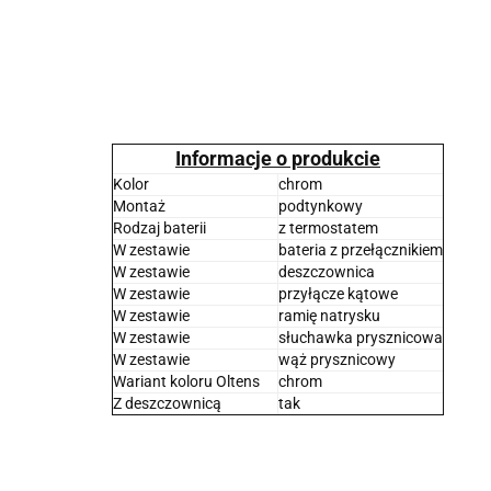
Informacje o produkcie
Kolor
chrom
Montaż
podtynkowy
Rodzaj baterii
z termostatem
W zestawie
bateria z przełącznikiem
W zestawie
deszczownica
W zestawie
przyłącze kątowe
W zestawie
ramię natrysku
W zestawie
słuchawka prysznicowa
W zestawie
wąż prysznicowy
Wariant koloru Oltens
chrom
Z deszczownicą
tak