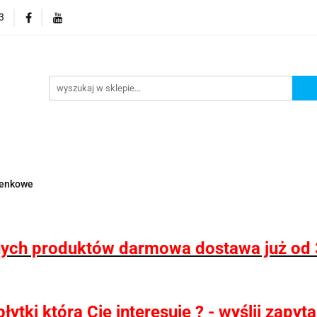
3
 wodoodporne MHC
Projektowanie łazienek
Wyposaż
i
Konfigurator kabin Kerria
rojektowanie łazienek
Wyposażenie łazienek
Wyposa
ienkowe
ych produktów darmowa dostawa już od 
ytki która Cię interesuje ? - wyślij zapy