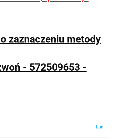
po zaznaczeniu metody
zwoń - 572509653 -
Lun