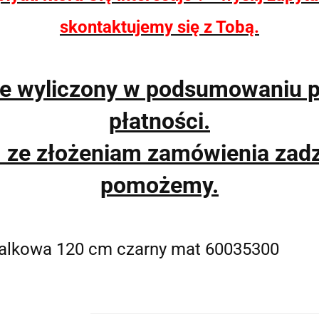
skontaktujemy się z Tobą.
ie wyliczony w podsumowaniu 
płatności.
m ze złożeniam zamówienia zad
pomożemy.
alkowa 120 cm czarny mat 60035300