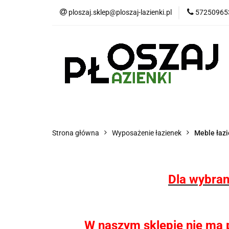
ploszaj.sklep@ploszaj-lazienki.pl
57250965
Płytki
Panele
Wyposażenie kuchn
Płytki
Panele wodoodporne MHC
P
Strona główna
Wyposażenie łazienek
Meble łaz
Dla wybran
W naszym sklepie nie ma pł