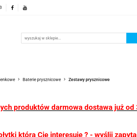
3
 wodoodporne MHC
Projektowanie łazienek
Wyposaż
i
Konfigurator kabin Kerria
rojektowanie łazienek
Wyposażenie łazienek
Wyposa
zienkowe
Baterie prysznicowe
Zestawy prysznicowe
ych produktów darmowa dostawa już od 
ytki która Cię interesuje ? - wyślij zapy