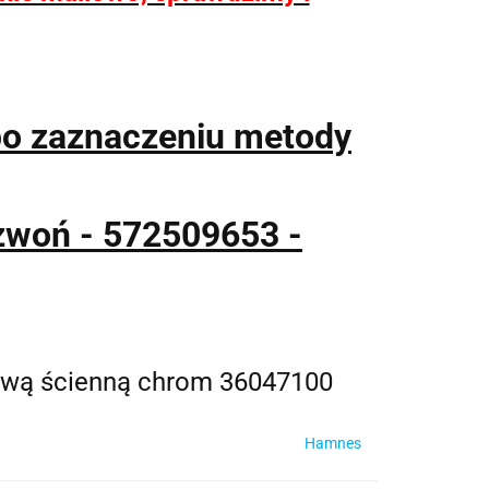
po zaznaczeniu metody
zwoń - 572509653 -
ową ścienną chrom 36047100
Hamnes