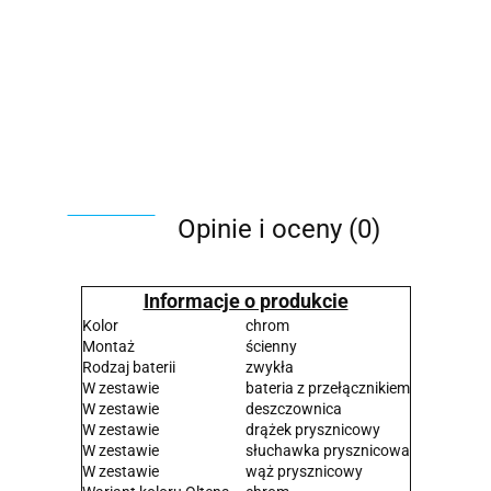
Opinie i oceny (0)
Informacje o produkcie
Kolor
chrom
Montaż
ścienny
Rodzaj baterii
zwykła
W zestawie
bateria z przełącznikiem
W zestawie
deszczownica
W zestawie
drążek prysznicowy
W zestawie
słuchawka prysznicowa
W zestawie
wąż prysznicowy