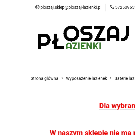
ploszaj.sklep@ploszaj-lazienki.pl
57250965
Płytki
Panele
Wyposażenie kuchn
Płytki
Panele wodoodporne MHC
P
Strona główna
Wyposażenie łazienek
Baterie ła
Dla wybran
W naszym sklepie nie ma pł