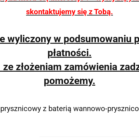
skontaktujemy się z Tobą.
ie wyliczony w podsumowaniu 
płatności.
m ze złożeniam zamówienia zad
pomożemy.
prysznicowy z baterią wannowo-prysznic