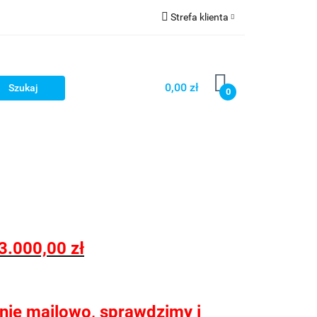
Strefa klienta
nie łazienek
Zaloguj się
Zarejestruj się
0,00 zł
0
Dodaj zgłoszenie
Zgody cookies
nie kuchni
Konfigurator kabin Kerria
3.000,00 zł
tanie mailowo, sprawdzimy i