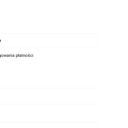
y
ęgowania płatności