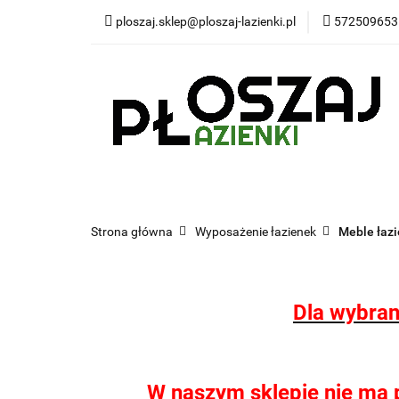
ploszaj.sklep@ploszaj-lazienki.pl
572509653
Płytki
Panele
Wyposażenie kuchn
Płytki
Panele wodoodporne MHC
Pr
Strona główna
Wyposażenie łazienek
Meble łaz
Dla wybran
W naszym sklepie nie ma pł