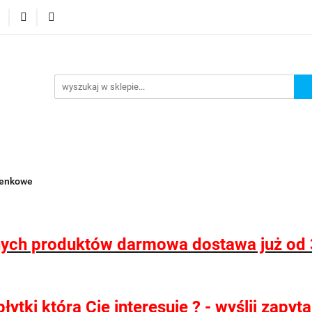
 wodoodporne MHC
Projektowanie łazienek
Wyposaże
i
Konfigurator kabin Kerria
ojektowanie łazienek
Wyposażenie łazienek
Wyposaże
ienkowe
ych produktów darmowa dostawa już od 
ytki która Cię interesuje ? - wyślij zapy