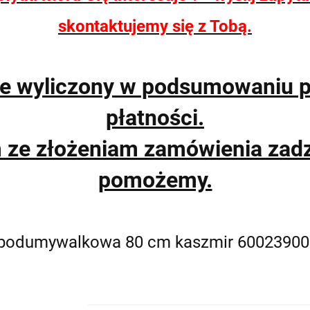
skontaktujemy się z Tobą.
ie wyliczony w podsumowaniu 
płatności.
m ze złożeniam zamówienia zad
pomożemy.
 podumywalkowa 80 cm kaszmir 60023900