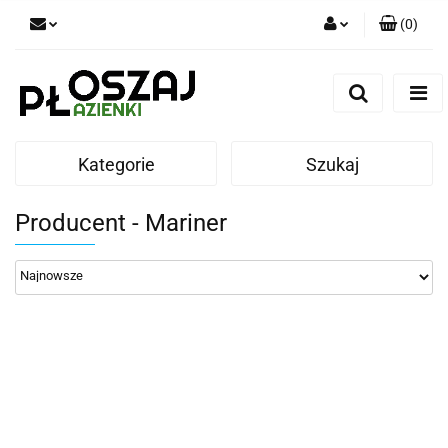
(
0
)
Zaloguj się
Zarejestruj się
Dodaj zgłoszenie
Kategorie
Szukaj
Zgody cookies
Producent - Mariner