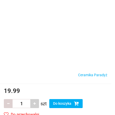
Ceramika Paradyż
19.99
szt
Do koszyka
Do przechowalni