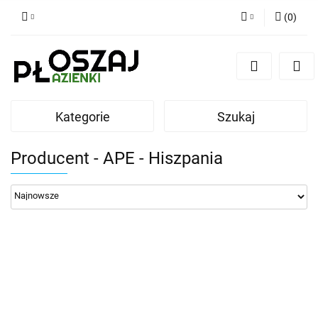
(
0
)
Zaloguj się
Zarejestruj się
Dodaj zgłoszenie
Kategorie
Szukaj
Zgody cookies
Producent - APE - Hiszpania